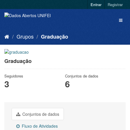
Entrar
Registrar
Grupos
Graduação
Graduação
Seguidores
Conjuntos de dados
3
6
Conjuntos de dados
Fluxo de Atividades