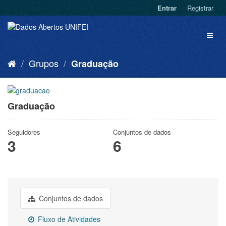
Entrar
Registrar
Grupos
Graduação
Graduação
Seguidores
Conjuntos de dados
3
6
Conjuntos de dados
Fluxo de Atividades