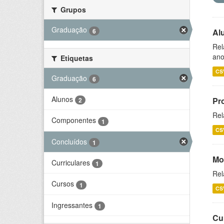
Grupos
Graduação
6
Al
Rel
ano
Etiquetas
CS
Graduação
6
Alunos
Pr
2
Rel
Componentes
1
CS
Concluídos
1
Mo
Curriculares
1
Rel
Cursos
1
CS
Ingressantes
1
Cu