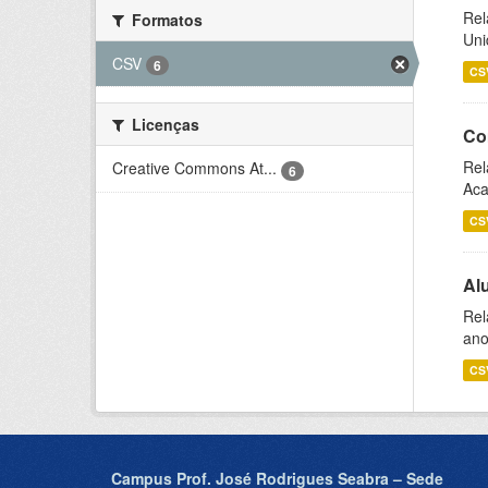
Rel
Formatos
Uni
CSV
6
CS
Licenças
Co
Rel
Creative Commons At...
6
Aca
CS
Al
Rel
ano
CS
Campus Prof. José Rodrigues Seabra – Sede