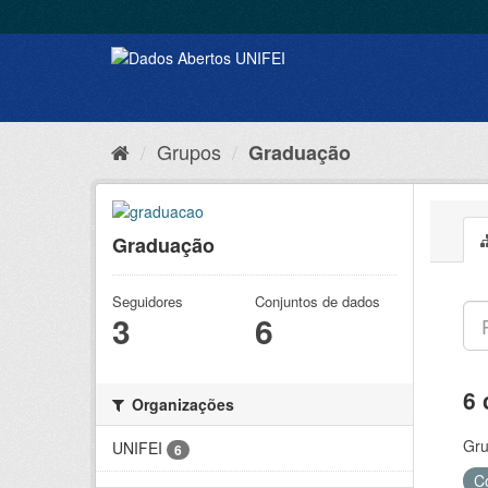
Grupos
Graduação
Graduação
Seguidores
Conjuntos de dados
3
6
6 
Organizações
Gru
UNIFEI
6
C