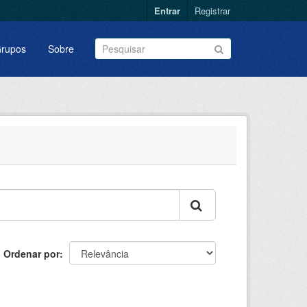
Entrar
Registrar
rupos
Sobre
Ordenar por