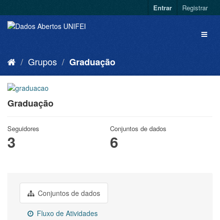
Entrar
Registrar
Grupos
Graduação
Graduação
Seguidores
Conjuntos de dados
3
6
Conjuntos de dados
Fluxo de Atividades