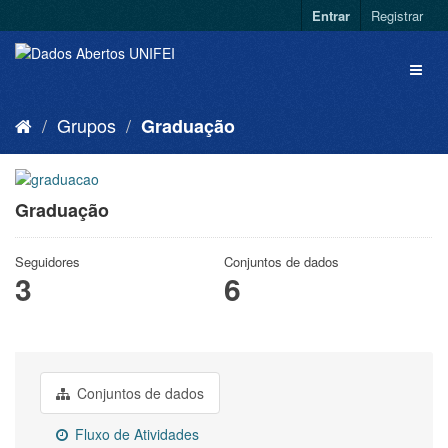
Entrar
Registrar
Grupos
Graduação
Graduação
Seguidores
Conjuntos de dados
3
6
Conjuntos de dados
Fluxo de Atividades