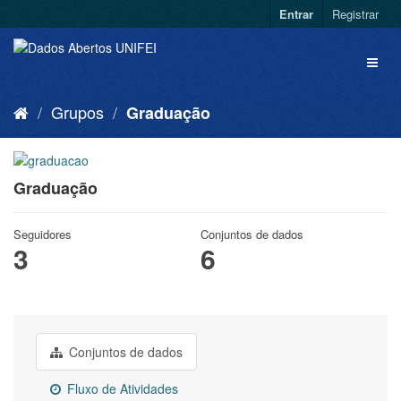
Entrar
Registrar
Grupos
Graduação
Graduação
Seguidores
Conjuntos de dados
3
6
Conjuntos de dados
Fluxo de Atividades