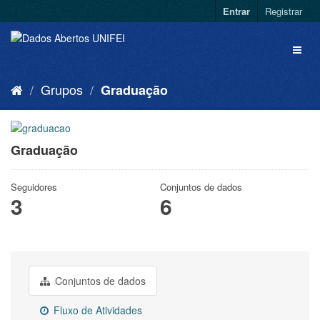
Entrar
Registrar
Grupos
Graduação
Graduação
Seguidores
Conjuntos de dados
3
6
Conjuntos de dados
Fluxo de Atividades