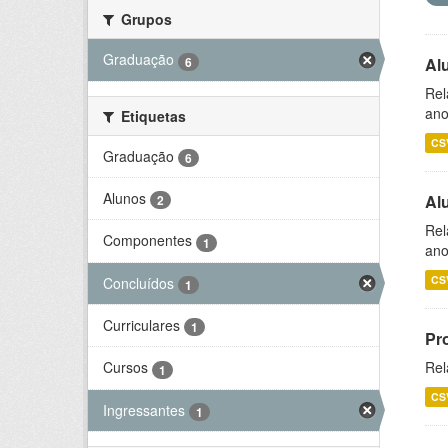
Grupos
Graduação
6
Al
Rel
ano
Etiquetas
CS
Graduação
6
Alunos
Al
2
Rel
Componentes
1
ano
CS
Concluídos
1
Curriculares
1
Pr
Rel
Cursos
1
CS
Ingressantes
1