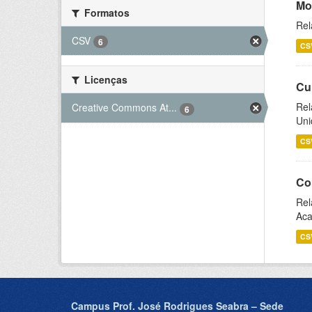
Mo
Formatos
Rel
CSV
6
CS
Licenças
Cu
Rel
Creative Commons At...
6
Uni
CS
Co
Rel
Aca
CS
Campus Prof. José Rodrigues Seabra – Sede