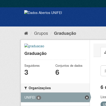
Grupos
Graduação
Graduação
Seguidores
Conjuntos de dados
3
6
6 
Organizações
Lic
UNIFEI
6
U