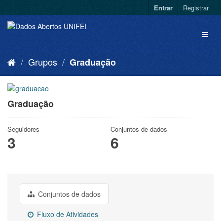
Entrar
Registrar
Grupos
Graduação
Graduação
Seguidores
Conjuntos de dados
3
6
Conjuntos de dados
Fluxo de Atividades