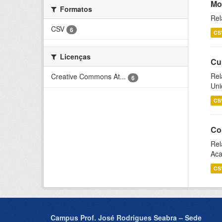
Mo
Formatos
Rel
CSV
6
CS
Licenças
Cu
Rel
Creative Commons At...
6
Uni
CS
Co
Rel
Aca
CS
Campus Prof. José Rodrigues Seabra – Sede