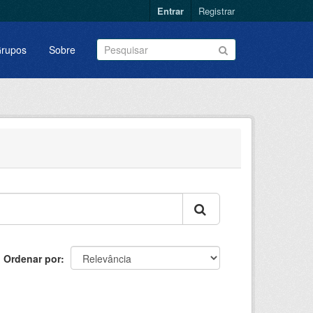
Entrar
Registrar
rupos
Sobre
Ordenar por