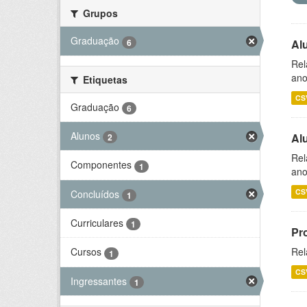
Grupos
Graduação
6
Al
Rel
ano
Etiquetas
CS
Graduação
6
Alunos
Al
2
Rel
Componentes
1
ano
CS
Concluídos
1
Curriculares
1
Pr
Rel
Cursos
1
CS
Ingressantes
1