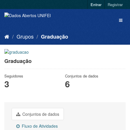
Entrar
Registrar
Grupos
Graduação
Graduação
Seguidores
Conjuntos de dados
3
6
Conjuntos de dados
Fluxo de Atividades