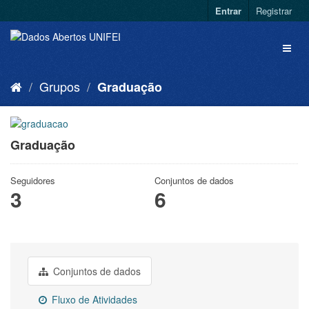
Entrar
Registrar
Grupos
Graduação
Graduação
Seguidores
Conjuntos de dados
3
6
Conjuntos de dados
Fluxo de Atividades