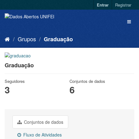
Entrar
Registrar
Grupos
Graduação
Graduação
Seguidores
Conjuntos de dados
3
6
Conjuntos de dados
Fluxo de Atividades