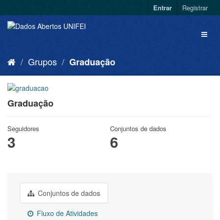
Entrar
Registrar
Grupos
Graduação
Graduação
Seguidores
Conjuntos de dados
3
6
Conjuntos de dados
Fluxo de Atividades