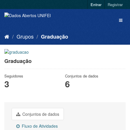
Entrar
Registrar
Grupos
Graduação
Graduação
Seguidores
Conjuntos de dados
3
6
Conjuntos de dados
Fluxo de Atividades