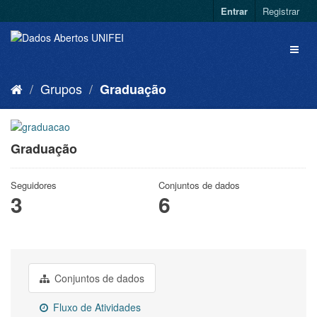
Entrar
Registrar
Grupos
Graduação
Graduação
Seguidores
Conjuntos de dados
3
6
Conjuntos de dados
Fluxo de Atividades