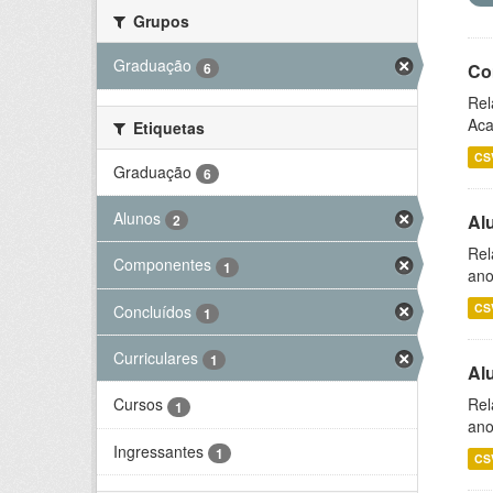
Grupos
Graduação
6
Co
Rel
Aca
Etiquetas
CS
Graduação
6
Alunos
Al
2
Rel
Componentes
1
ano
CS
Concluídos
1
Curriculares
1
Al
Rel
Cursos
1
ano
Ingressantes
1
CS