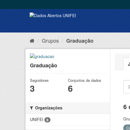
Grupos
Graduação
Graduação
Seguidores
Conjuntos de dados
3
6
6 
Organizações
Gru
UNIFEI
6
C