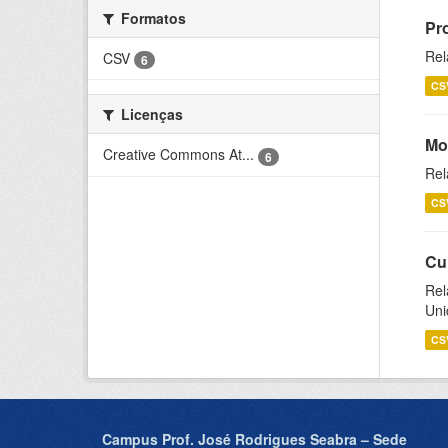
Formatos
Pr
Rel
CSV
6
CS
Licenças
Mo
Creative Commons At...
6
Rel
CS
Cu
Rel
Uni
CS
Campus Prof. José Rodrigues Seabra – Sede