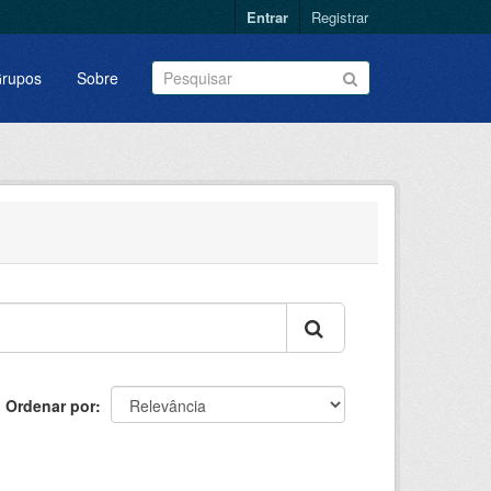
Entrar
Registrar
rupos
Sobre
Ordenar por