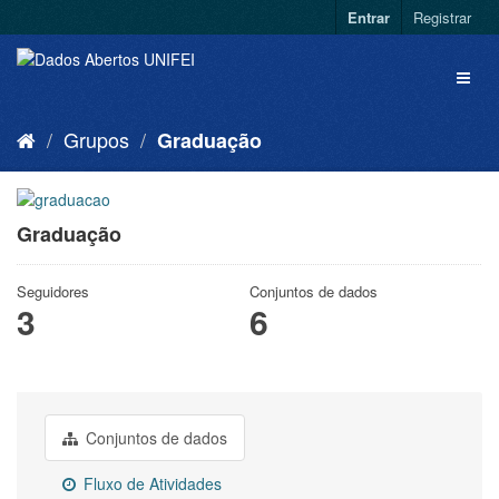
Entrar
Registrar
Grupos
Graduação
Graduação
Seguidores
Conjuntos de dados
3
6
Conjuntos de dados
Fluxo de Atividades