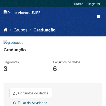
Entrar
Registrar
Grupos
Graduação
Graduação
Seguidores
Conjuntos de dados
3
6
Conjuntos de dados
Fluxo de Atividades