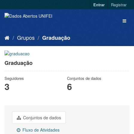
Entrar
Registrar
Grupos
Graduação
Graduação
Seguidores
Conjuntos de dados
3
6
Conjuntos de dados
Fluxo de Atividades