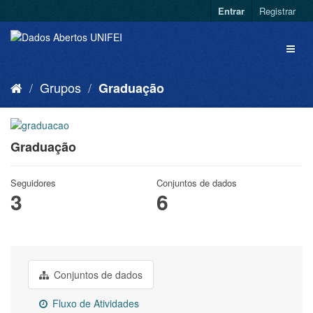
Entrar
Registrar
Grupos
Graduação
Graduação
Seguidores
Conjuntos de dados
3
6
Conjuntos de dados
Fluxo de Atividades