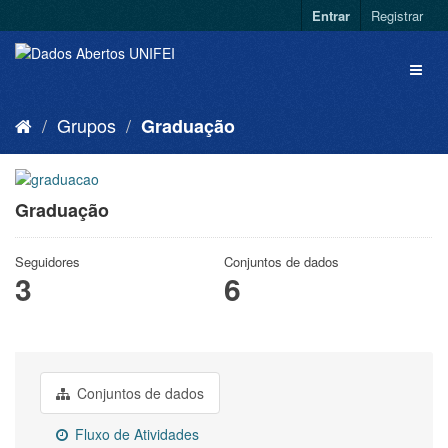
Entrar
Registrar
Grupos
Graduação
Graduação
Seguidores
Conjuntos de dados
3
6
Conjuntos de dados
Fluxo de Atividades