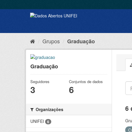
Grupos
Graduação
Graduação
Seguidores
Conjuntos de dados
3
6
6 
Organizações
Gru
UNIFEI
6
C