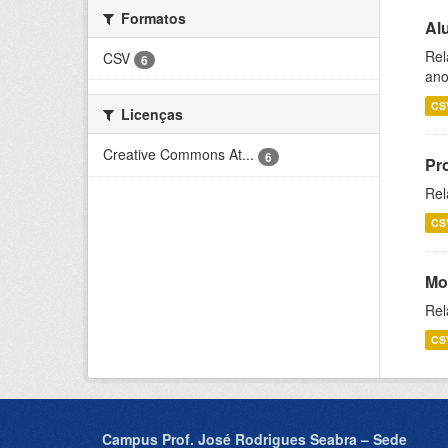
Formatos
Al
Rel
CSV
6
ano
CS
Licenças
Creative Commons At...
6
Pr
Rel
CS
Mo
Rel
CS
Campus Prof. José Rodrigues Seabra – Sede