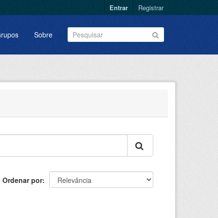
Entrar
Registrar
rupos
Sobre
Ordenar por