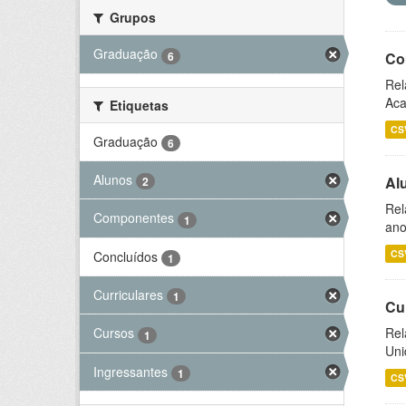
Grupos
Graduação
6
Co
Rel
Aca
Etiquetas
CS
Graduação
6
Alunos
Al
2
Rel
Componentes
1
ano
CS
Concluídos
1
Curriculares
1
Cu
Rel
Cursos
1
Uni
Ingressantes
1
CS