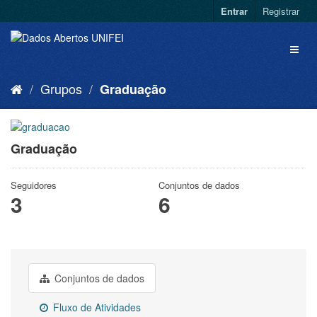
Entrar
Registrar
Grupos
Graduação
Graduação
Seguidores
Conjuntos de dados
3
6
Conjuntos de dados
Fluxo de Atividades