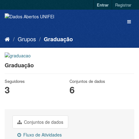
Entrar
Registrar
Grupos
Graduação
Graduação
Seguidores
Conjuntos de dados
3
6
Conjuntos de dados
Fluxo de Atividades