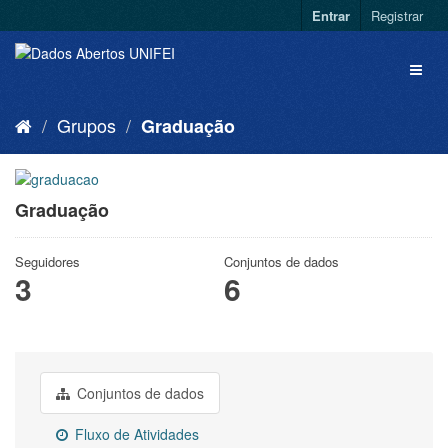
Entrar
Registrar
Grupos
Graduação
Graduação
Seguidores
Conjuntos de dados
3
6
Conjuntos de dados
Fluxo de Atividades