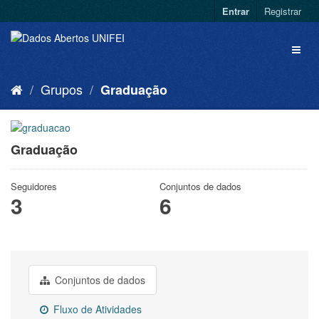
Entrar
Registrar
Grupos
Graduação
Graduação
Seguidores
Conjuntos de dados
3
6
Conjuntos de dados
Fluxo de Atividades