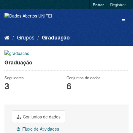
Entrar
Registrar
Grupos
Graduação
Graduação
Seguidores
Conjuntos de dados
3
6
Conjuntos de dados
Fluxo de Atividades