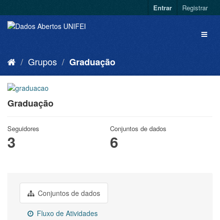
Entrar
Registrar
Grupos
Graduação
Graduação
Seguidores
Conjuntos de dados
3
6
Conjuntos de dados
Fluxo de Atividades