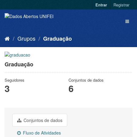
Entrar
Registrar
Grupos
Graduação
Graduação
Seguidores
Conjuntos de dados
3
6
Conjuntos de dados
Fluxo de Atividades