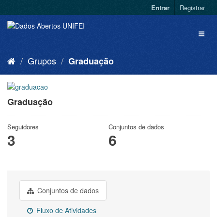
Entrar
Registrar
Grupos
Graduação
Graduação
Seguidores
Conjuntos de dados
3
6
Conjuntos de dados
Fluxo de Atividades