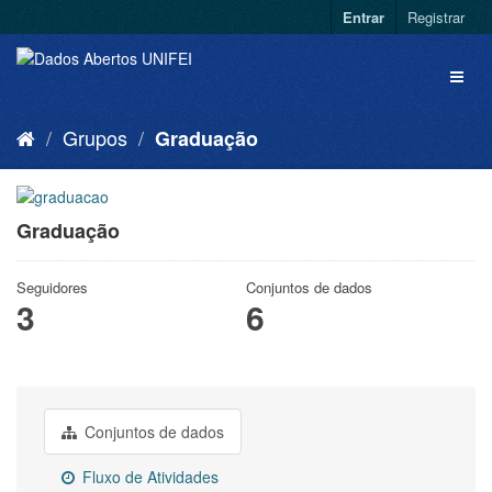
Entrar
Registrar
Grupos
Graduação
Graduação
Seguidores
Conjuntos de dados
3
6
Conjuntos de dados
Fluxo de Atividades