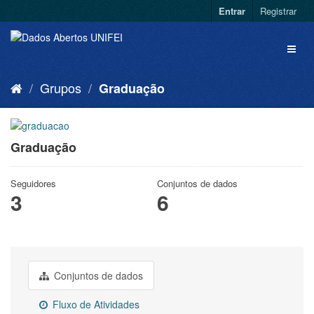
Entrar
Registrar
Grupos
Graduação
Graduação
Seguidores
Conjuntos de dados
3
6
Conjuntos de dados
Fluxo de Atividades