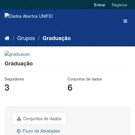
Entrar
Registrar
Grupos
Graduação
Graduação
Seguidores
Conjuntos de dados
3
6
Conjuntos de dados
Fluxo de Atividades