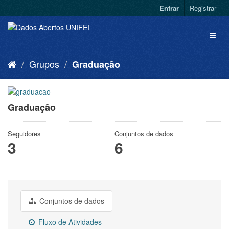
Entrar
Registrar
Grupos
Graduação
Graduação
Seguidores
Conjuntos de dados
3
6
Conjuntos de dados
Fluxo de Atividades