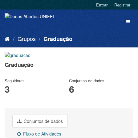
Entrar
Registrar
Grupos
Graduação
Graduação
Seguidores
Conjuntos de dados
3
6
Conjuntos de dados
Fluxo de Atividades