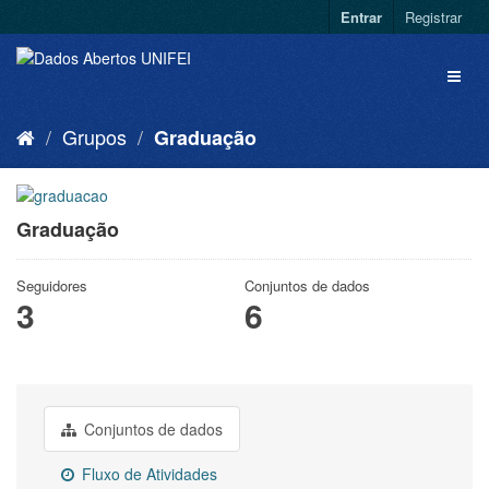
Entrar
Registrar
Grupos
Graduação
Graduação
Seguidores
Conjuntos de dados
3
6
Conjuntos de dados
Fluxo de Atividades