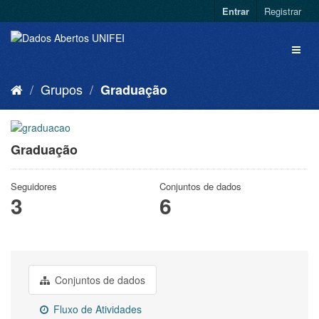
Entrar
Registrar
Grupos
Graduação
Graduação
Seguidores
Conjuntos de dados
3
6
Conjuntos de dados
Fluxo de Atividades