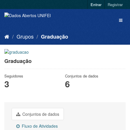
Entrar
Registrar
Grupos
Graduação
Graduação
Seguidores
Conjuntos de dados
3
6
Conjuntos de dados
Fluxo de Atividades