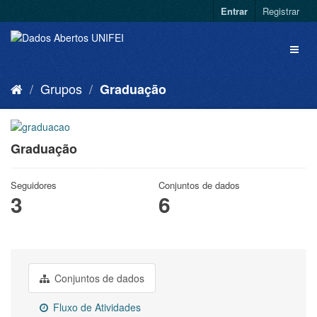
Entrar
Registrar
Grupos
Graduação
Graduação
Seguidores
Conjuntos de dados
3
6
Conjuntos de dados
Fluxo de Atividades