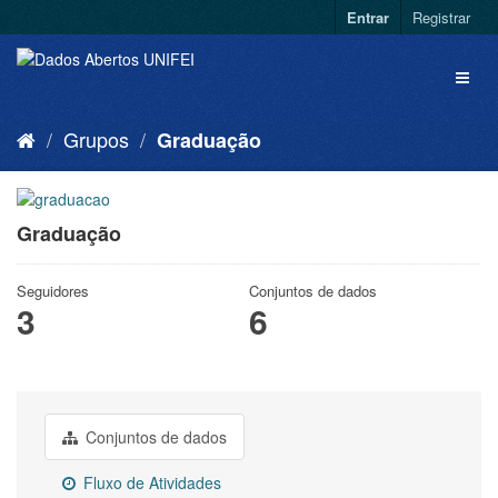
Entrar
Registrar
Grupos
Graduação
Graduação
Seguidores
Conjuntos de dados
3
6
Conjuntos de dados
Fluxo de Atividades