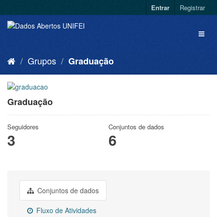
Entrar
Registrar
Grupos
Graduação
Graduação
Seguidores
Conjuntos de dados
3
6
Conjuntos de dados
Fluxo de Atividades