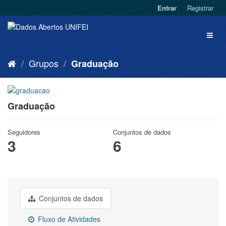
Entrar
Registrar
Grupos
Graduação
Graduação
Seguidores
Conjuntos de dados
3
6
Conjuntos de dados
Fluxo de Atividades