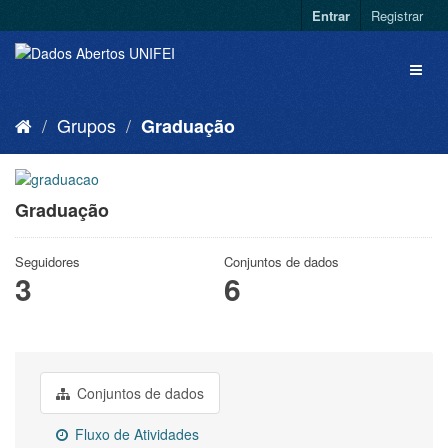
Entrar
Registrar
Grupos
Graduação
Graduação
Seguidores
Conjuntos de dados
3
6
Conjuntos de dados
Fluxo de Atividades