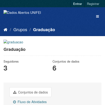
Entrar
Registrar
Grupos
Graduação
Graduação
Seguidores
Conjuntos de dados
3
6
Conjuntos de dados
Fluxo de Atividades