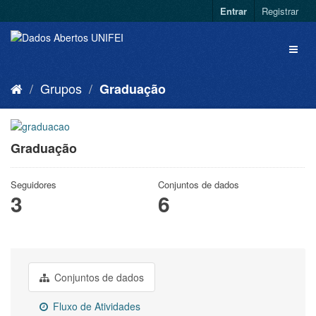
Entrar
Registrar
Grupos
Graduação
Graduação
Seguidores
Conjuntos de dados
3
6
Conjuntos de dados
Fluxo de Atividades