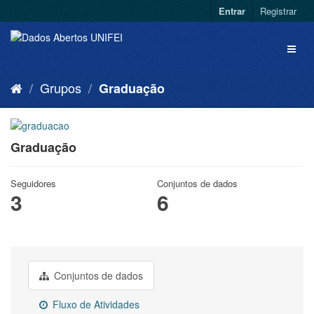
Entrar
Registrar
Grupos
Graduação
Graduação
Seguidores
Conjuntos de dados
3
6
Conjuntos de dados
Fluxo de Atividades