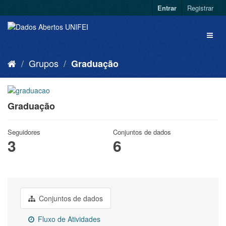
Entrar
Registrar
Grupos
Graduação
Graduação
Seguidores
Conjuntos de dados
3
6
Conjuntos de dados
Fluxo de Atividades