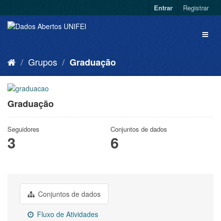
Entrar
Registrar
Grupos
Graduação
Graduação
Seguidores
Conjuntos de dados
3
6
Conjuntos de dados
Fluxo de Atividades