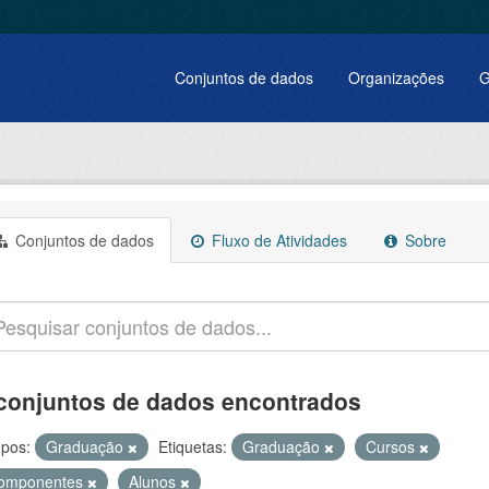
Conjuntos de dados
Organizações
G
Conjuntos de dados
Fluxo de Atividades
Sobre
conjuntos de dados encontrados
pos:
Graduação
Etiquetas:
Graduação
Cursos
omponentes
Alunos