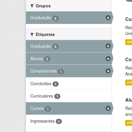
Grupos
Graduação
6
Cu
Rel
Uni
Etiquetas
CS
Graduação
6
Alunos
Co
2
Rel
Componentes
1
Aca
CS
Concluídos
1
Curriculares
1
Al
Rel
Cursos
1
ano
Ingressantes
1
CS