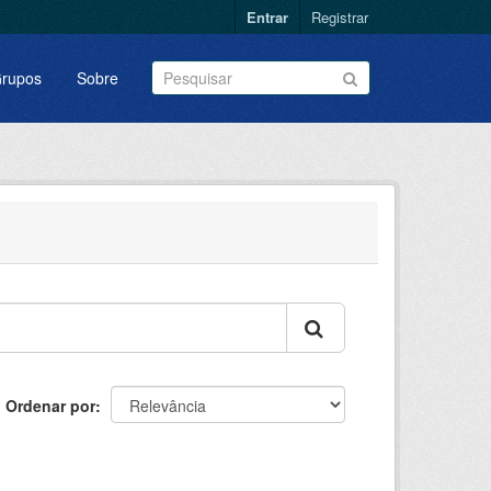
Entrar
Registrar
rupos
Sobre
Ordenar por