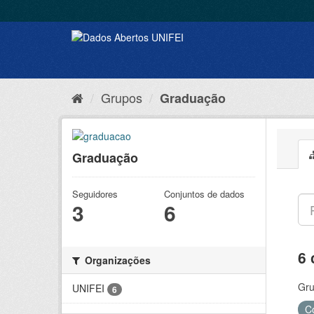
Grupos
Graduação
Graduação
Seguidores
Conjuntos de dados
3
6
6 
Organizações
Gru
UNIFEI
6
C