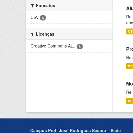
Formatos
Al
Rel
CSV
6
ano
CS
Licenças
Creative Commons At...
6
Pr
Rel
CS
Mo
Rel
CS
Campus Prof. José Rodrigues Seabra – Sede